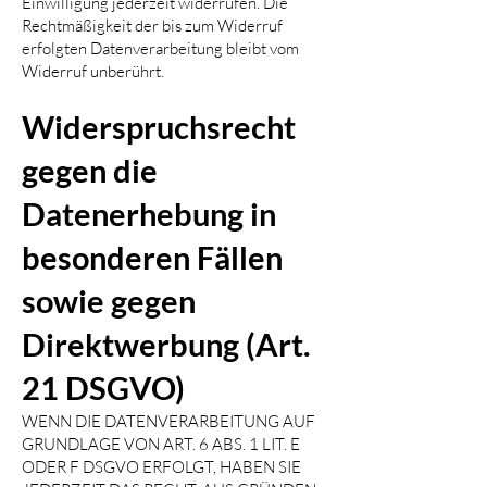
Einwilligung jederzeit widerrufen. Die
Rechtmäßigkeit der bis zum Widerruf
erfolgten Datenverarbeitung bleibt vom
Widerruf unberührt.
Widerspruchsrecht
gegen die
Datenerhebung in
besonderen Fällen
sowie gegen
Direktwerbung (Art.
21 DSGVO)
WENN DIE DATENVERARBEITUNG AUF
GRUNDLAGE VON ART. 6 ABS. 1 LIT. E
ODER F DSGVO ERFOLGT, HABEN SIE