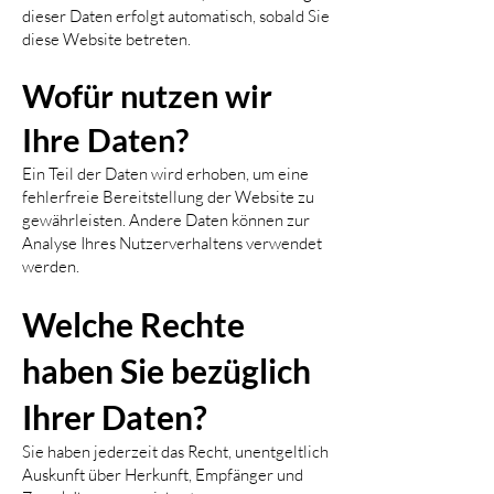
dieser Daten erfolgt automatisch, sobald Sie
diese Website betreten.
Wofür nutzen wir
Ihre Daten?
Ein Teil der Daten wird erhoben, um eine
fehlerfreie Bereitstellung der Website zu
gewährleisten. Andere Daten können zur
Analyse Ihres Nutzerverhaltens verwendet
werden.
Welche Rechte
haben Sie bezüglich
Ihrer Daten?
Sie haben jederzeit das Recht, unentgeltlich
Auskunft über Herkunft, Empfänger und