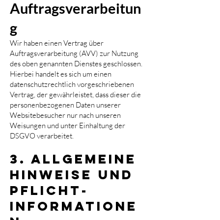
Auftragsverarbeitun
g
Wir haben einen Vertrag über
Auftragsverarbeitung (AVV) zur Nutzung
des oben genannten Dienstes geschlossen.
Hierbei handelt es sich um einen
datenschutzrechtlich vorgeschriebenen
Vertrag, der gewährleistet, dass dieser die
personenbezogenen Daten unserer
Websitebesucher nur nach unseren
Weisungen und unter Einhaltung der
DSGVO verarbeitet.
3. Allgemeine
Hinweise und
Pflicht­
informatione