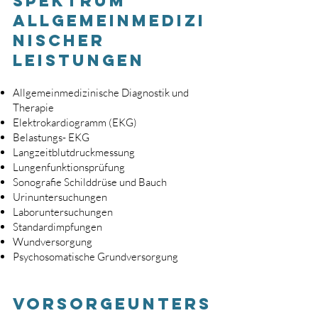
Spektrum
allgemeinmedizi
nischer
Leistungen
Allgemeinmedizinische Diagnostik und
Therapie
Elektrokardiogramm (EKG)
Belastungs- EKG
Langzeitblutdruckmessung
Lungenfunktionsprüfung
Sonografie Schilddrüse und Bauch
Urinuntersuchungen
Laboruntersuchungen
Standa
rdimpfungen
Wundversorgung
Psychosomatische Grundversorgun
g
Vorsorgeunters